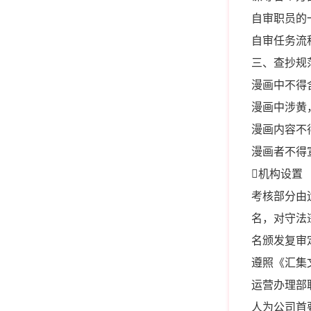
自审职员的
自审任务流
三、查抄规
漫画中不得
漫画中涉黄
漫画内容不
漫画者不得
机构设置
考核部分由
名，对守法
名颁发复审
遵照《汇集
运营办理部
人为公司首