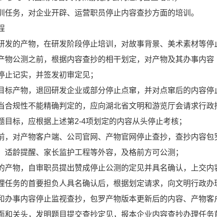
训任务，对企业开辟、运营职员停止内容查抄方面的培训。
程
研发的产物，在研发阶段停止培训，对故事背景、美术素材等停
产物公测之前，根据内容查抄的相干划定，对产物及其办事内容
停止记实，并签发初审定见；
目标产物，退回研发企业或部分停止点窜，并对点窜后的内容停
当合规性不能精确判定的，应向湖北省文明和游览厅会请求行政
题目标，应根据上述第2-4项划定的内容从头停止考核；
前，对产物客户端、公司官网、产物官网停止查抄，查抄内容包
、适龄提醒、家长监护工程等外容，及格前方可公测；
的产物，自审职员提出赞成停止公测的定见并具名确认，上交内
理任务的首要担负人具名确认后，根据划定请求，向文明行政办
和办事内容停止监视查抄，包罗产物版本更新后的内容、产物客
面和关头，发明题目提交查抄定见，报本企业内容查抄办理任务