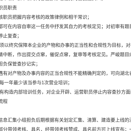
职员职责
核职员把握内容考核的政策律例和相干常识；
都可在内容自审这一任务中抒发其自力的考核定见；对初审有题
停止复查；
员须以终究保障本企业的产物和办事的正当性和合规性为目标，
请中断，作出提交点窜，催促点窜，复审等考核定见。严峻题目
担负保管查抄记实；
遇有对产物及办事内容的正当合规性不能精确判定的，可向湖北
员每一年最少该当参与1次营业培训；
员有构造内部培训任务，对企业开辟、运营职员停止内容查抄方
流程
信息汇集小组担负后期根据有关划定汇集、清算、建造要上线的
部分带领考核、具名，经带领考核赞成、具名前方可上线宣布；