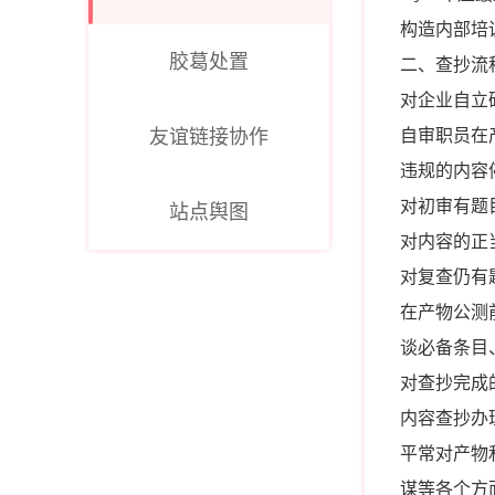
构造内部培
胶葛处置
二、查抄流
对企业自立
友谊链接协作
自审职员在
违规的内容
对初审有题
站点舆图
对内容的正
对复查仍有
在产物公测
谈必备条目
对查抄完成
内容查抄办
平常对产物
谋等各个方