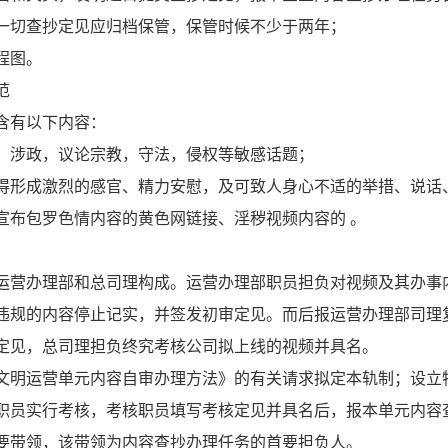
一切查抄定见应归档保管，保管时候不少于两年；
程图。
范
含有以下内容：
，涉政，议论宗教，守法，侵权等敏感话题；
得形成激烈的感官、精力安慰，及可致人身心不适的举措、说话
宣布包罗色情内容的黄色网链接、淫秽视频内容的 。
运营办理部和总司理构成。运营办理部职员担负对视频及其办事
违规的内容停止记实，并签发初审定见。而后报运营办理部司理
定见，总司理担负终究考核公司拟上线的视频并具名。
文明运营单元内容自审办理方法》的有关请求拟定本轨制；设立
职员实行考核，考核职员填写考核定见并具名后，报本单元内容
要带领，该带领为内容查抄办理任务的首要担负人。