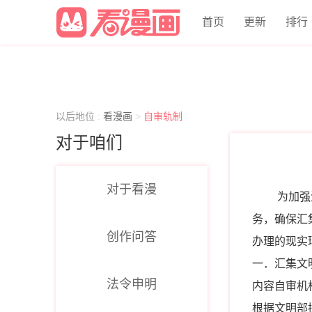
蛙漫|漫蛙漫画（网页入口）
首页
更新
排行
以后地位
:
看漫画
>
自审轨制
对于咱们
对于看漫
为加强
务，确保汇
创作问答
办理的现实
一．汇集文
法令申明
内容自审机
根据文明部