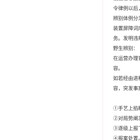
令律例以后
辨别体例分
装置屏障词
务。发明违
野生辨别：
在运营办理
容。
如若经由进
容，突发事
①手艺上掐
②对局势阐
③逐级上报
④报案处置