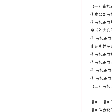
（一）查抄
①本公司考
②考核职员
窜后的内容
③ 考核职
止记实并提
④考核职员
⑤考核职员
⑥ 考核职
⑦ 考核职
（二）考核
漫画、漫画
漫画信息报