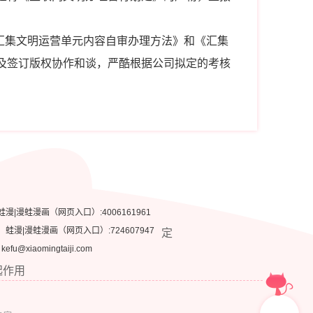
汇集文明运营单元内容自审办理方法》和《汇集
及签订版权协作和谈，严酷根据公司拟定的考核
蛙漫|漫蛙漫画（网页入口）:4006161961
：
蛙漫|漫蛙漫画（网页入口）:724607947
定
fu@xiaomingtaiji.com
起作用