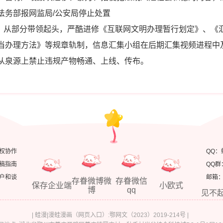
法务部报网监局/公安局停止处置
：从部分带领起头，严酷进修《互联网文明办理暂行划定》、《
当办理方法》等规章轨制，信息汇集小组在后期汇集视频进程中
从泉源上禁止违规产物畅通、上线、传布。
权协作
QQ：
稿指南
QQ群
户和谈
邮箱：ke
存眷微博微
存眷微信
保存企业端
小欧式
博
qq
见不
|
蛙漫|漫蛙漫画（网页入口）:鄂网文（2023）2019-214号
|