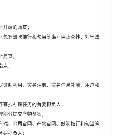
止开端的筛查；
（包罗鼓吹推行和勾当筹谋）停止查抄，对守法
止复查；
指点；
罗证照利用、实名注册、实名信息补填、用户和
容查抄办理任务的首要担负人；
理部分提交产物备案；
户端、公司官网、产物官网、鼓吹推行和勾当筹
首要担负人；