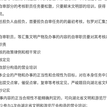
自审部分的考核职员任务要松散，只要颠末文明部的培训，获得
员。
总担负人由担负，首要担负自审任务的的最初考核，包罗对汇集
自审职员，等汇集文明产物及办事的内容的自审职员要对其考核
职责
核的政策律例和相干常识
核定见
政部分构造的营业培训
本企业的产物和办事的正当性和合规性为目标，对在本身任务中
出提交点窜，催促点窜，复审等考核定见，严峻题目向湖北省文
抄记实
办事内容的正当合规性不能精确判定的，可向湖北省文明和游览
最少参与1次由湖北省文明和游览厅会构造的营业培训；