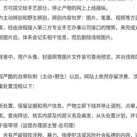
，方可提交给手艺部分，停止产物的网上上线操纵。
为主动辨别和野生辨别，辨别内容包罗：图片、笔墨、视频等方
库，经由进程接入第三方专业手艺办事公司接口的情势，来完成
规图片后，体系会记实相干信息，而后删除违规图片。
背景中，用户头像、封面照等图片文件皆可查询预览，并对违规
程严酷的自审轨制（主动+野生）以后，网站上依然存留涉黄、
案处置流程以下：
断处置、保留证据和用户信息，产物立即下线并停止调剂、点窜
发。查询拜访、核实内部及内部义务及阐发，从头处置计划，并
下级带领（运营办理部主管-总司理）
。含有严峻鼓吹淫秽、暴力、指使犯法或风险社会私德的内容，