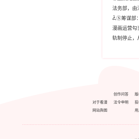
法务部，由
ꦍ⑤筹谋部
漫画运营勾
轨制停止，
创作问答
版
对于看漫
法令申明
投
网站舆图
用