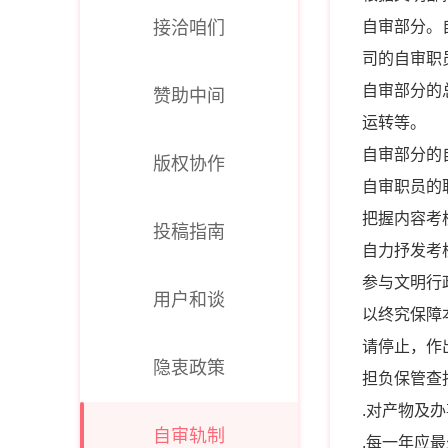
接洽咱们
自审部分。
司的自审职
自审部分的
赞助中间
运转等。
自审部分的
版权协作
自审职员的
把握内容考
投稿指南
自力抒发考
参与文明行
用户和谈
以终究保障
请停止，作
隐衷政策
担负保管查
.对产物及
自审轨制
.每一年应